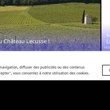
Re
u Château Lecusse !
L
19 a
navigation, diffuser des publicités ou des contenus
cepter", vous consentez à notre utilisation des cookies.
Restaurant
Re
La truffe s’invite à notre Saint-
M
Valentin
G