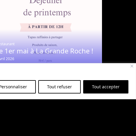
staurant
e 1er mai à La Grande Roche !
vril 2026
Personnaliser
Tout refuser
Tout accepter
staurant
enu de la Saint-Valentin à La
rande Roche