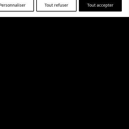
if. Accompagne les desserts à merveille. Servir
Personnaliser
Tout refuser
Tout accepter
13,76
€
r au panier