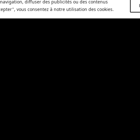
Excellent en apérit
navigation, diffuser des publicités ou des contenus
frais à 12°C.
cepter", vous consentez à notre utilisation des cookies.
Ajoute