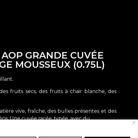
 AOP GRANDE CUVÉE
GE MOUSSEUX (0.75L)
llant.
es fruits secs, des fruits à chair blanche, des
ière vive, fraîche, des bulles présentes et des
écis. Une cuvée racée, typée, avec du