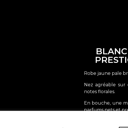
BLANC
PRESTI
Robe jaune pale bri
Nez agréable sur d
notes florales.
En bouche, une mat
parfums nets et pr
caractère.