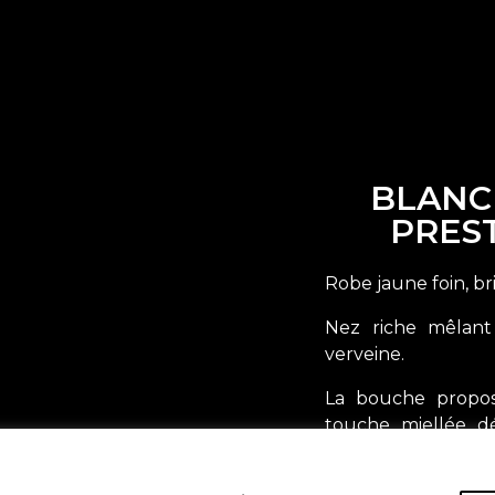
BLANC
PREST
Robe jaune foin, bri
Nez riche mêlant f
verveine.
La bouche propose
touche miellée dé
demeure très élég