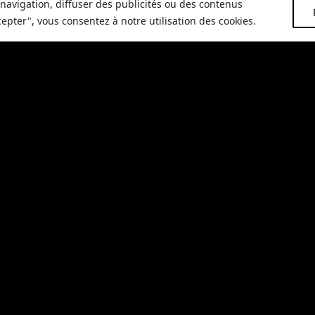
Vin gourmand pour 
navigation, diffuser des publicités ou des contenus
cepter", vous consentez à notre utilisation des cookies.
Ajoute