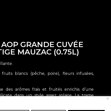
 AOP GRANDE CUVÉE
IGE MAUZAC (0.75L)
llante.
ruits blancs (pêche, poire), fleurs infusées,
 des arômes frais et fruités enrichis d’une
licate dans un style assez solaire. La trame
ante.