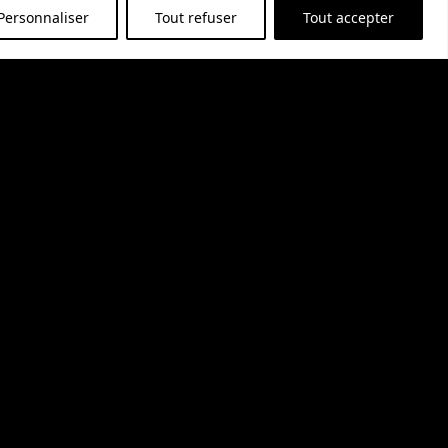
viandes blanches et apéritif.
Personnaliser
Tout refuser
Tout accepter
13,76
€
r au panier