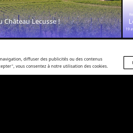
Re
u Château Lecusse !
L
19 a
navigation, diffuser des publicités ou des contenus
cepter", vous consentez à notre utilisation des cookies.
Restaurant
Re
La truffe s’invite à notre Saint-
M
Valentin
G
12 février 2026
24 j
éunion innovants près de Puycelsi pour vos