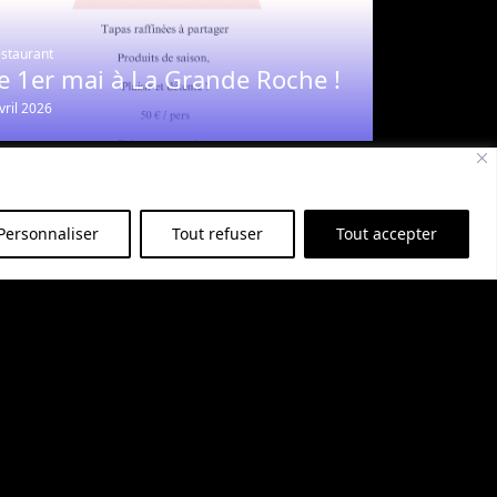
staurant
e 1er mai à La Grande Roche !
vril 2026
Personnaliser
Tout refuser
Tout accepter
staurant
enu de la Saint-Valentin à La
rande Roche
anvier 2026
 séminaires d’entreprise