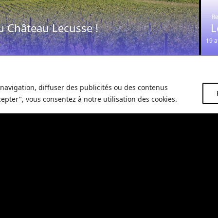
Re
u Château Lecusse !
L
19 a
navigation, diffuser des publicités ou des contenus
cepter", vous consentez à notre utilisation des cookies.
Restaurant
Re
La truffe s’invite à notre Saint-
M
Valentin
G
12 février 2026
24 j
location
exceptionnels pour vos séminaires 