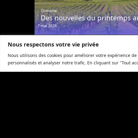
Domaine
Des nouvelles du printemps a
7 mai 2026
Nous respectons votre vie privée
Nous utilisons des cookies pour améliorer votre expérience de 
personnalisés et analyser notre trafic. En cliquant sur "Tout ac
Restaurant
Célébrez Pâques à La Grande
Roche
1 avril 2026
Des services de