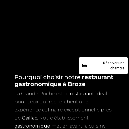
Réserver une
chambre
Pourquoi choisir notre
restaurant
gastronomique
à
Broze
La Grande Roche est le
restaurant
idéal
pour ceux qui recherchent une
expérience culinaire exceptionnelle près
de
Gaillac
. Notre établissement
gastronomique
met en avant la cuisine